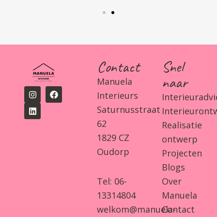
Contact
Snel
naar
Manuela
I
L
F
Interieurs
Interieuradvi
n
i
a
s
n
c
Saturnusstraat
Interieuront
t
k
e
a
e
b
62
Realisatie
g
d
o
1829 CZ
ontwerp
r
i
o
a
n
k
Oudorp
Projecten
m
Blogs
Tel:
06-
Over
13314804
Manuela
welkom@manuela-
Contact