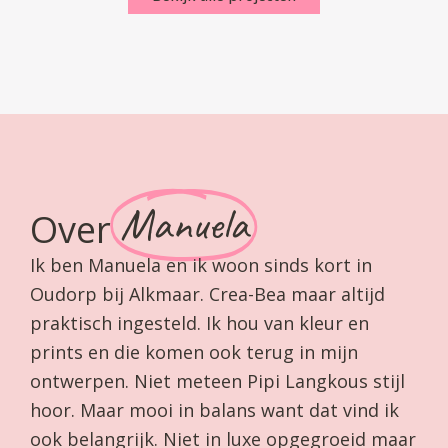
Manuela
Over
Ik ben Manuela en ik woon sinds kort in
Oudorp bij Alkmaar. Crea-Bea maar altijd
praktisch ingesteld. Ik hou van kleur en
prints en die komen ook terug in mijn
ontwerpen. Niet meteen Pipi Langkous stijl
hoor. Maar mooi in balans want dat vind ik
ook belangrijk. Niet in luxe opgegroeid maar