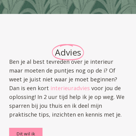
Advies
Ben je al best tevreden over je interieur
maar moeten de puntjes nog op de i? Of
weet je juist niet waar je moet beginnen?
Dan is een kort
interieuradvies
voor jou de
oplossing!
In 2 uur tijd help ik je op weg. We
sparren bij jou thuis en ik deel mijn
praktische tips, inzichten en kennis met je.
Dit wil ik