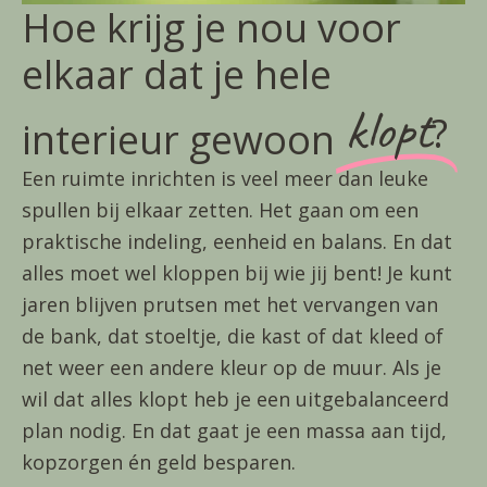
Hoe krijg je nou voor
elkaar dat je hele
klopt
?
interieur gewoon
Een ruimte inrichten is veel meer dan leuke
spullen bij elkaar zetten. Het gaan om een
praktische indeling, eenheid en balans. En dat
alles moet wel kloppen bij wie jij bent! Je kunt
jaren blijven prutsen met het vervangen van
de bank, dat stoeltje, die kast of dat kleed of
net weer een andere kleur op de muur. Als je
wil dat alles klopt heb je een uitgebalanceerd
plan nodig. En dat gaat je een massa aan tijd,
kopzorgen én geld besparen.