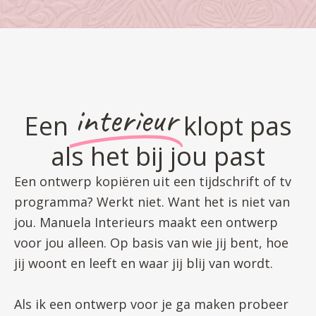
interieur
Een
klopt pas
als het bij jou past
Een ontwerp kopiëren uit een tijdschrift of
tv
programma
? Werkt niet. Want het is niet van
jou. Manuela Interieurs maakt een ontwerp
voor jou alleen. O
p basis van wie jij bent, hoe
jij woont en leeft en waar jij blij van wordt.
Als ik een ontwerp voor je ga maken probeer